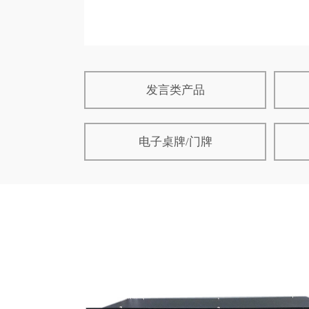
发言类产品
电子桌牌/门牌