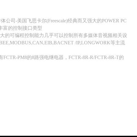
-美国飞思卡尔(Freescale)经典而又强大的POWER PC
丰富的控制接口类型
RJ45,IR），强大的可编程控制能力几乎可以控制所有多媒体音视频相关设
ODBUS,CAN,EIB,BACNET /IP,LONGWORK等主流
，还有FCTR-PM8的8路强电继电器，
FCTR-8R-R/FCTR-8R-T的