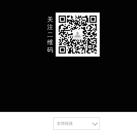
关
注
二
维
码
友情链接