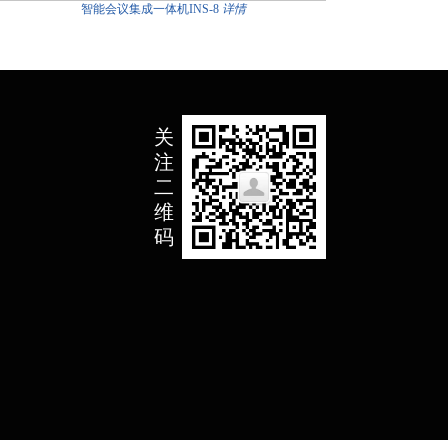
智能会议集成一体机INS-8
详情
关
注
二
维
码