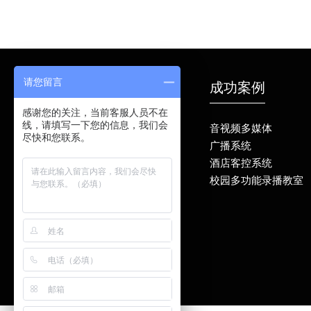
请您留言
产品中心
成功案例
感谢您的关注，当前客服人员不在
线，请填写一下您的信息，我们会
发言类产品
音视频多媒体
尽快和您联系。
视频处理类产品
广播系统
显示类
酒店客控系统
中控类产品
校园多功能录播教室
电子桌牌/门牌
数字IP网络广播系统
扩声类产品
模拟广播/背景音乐