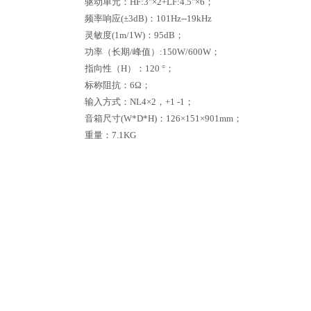
驱动单元：HF:3"×2+LF:4.5"×6；
频率响应(±3dB)：101Hz--19kHz
灵敏度(1m/1W)：95dB；
功率（长期/峰值）:150W/600W；
指向性（H）：120 °；
标称阻抗：6Ω；
输入方式：NL4×2，+1 -1；
音箱尺寸(W*D*H)：126×151×901mm；
重量：7.1KG